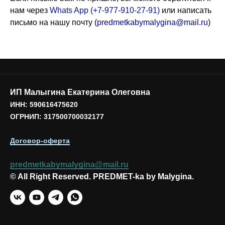
нам через
Whats App (+7-977-910-27-91)
или написать
письмо на нашу почту (
predmetkabymalygina@mail.ru
)
ИП Малыгина Екатерина Олеговна
ИНН: 590616475620
ОГРНИП: 317500700032177
Договор-оферта
predmetkabymalygina@mail.ru
© All Right Reserved. PREDMET-ka by Malygina.