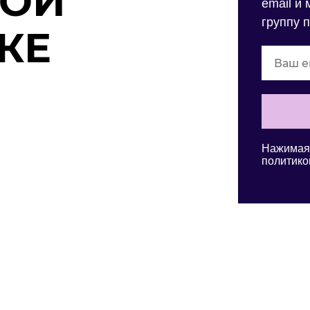
НОЙ
email и
группу 
КЕ
Нажимая 
политико