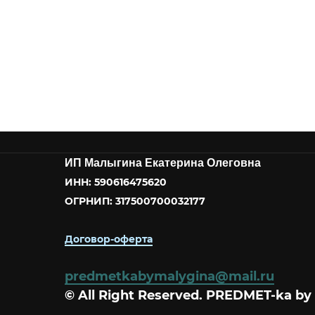
ИП Малыгина Екатерина Олеговна
ИНН: 590616475620
ОГРНИП: 317500700032177
Договор-оферта
predmetkabymalygina@mail.ru
© All Right Reserved. PREDMET-ka by