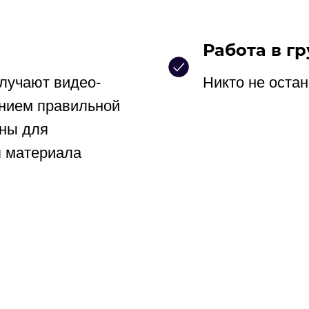
Работа в гр
лучают видео-
Никто не остан
нием правильной
вны для
я материала