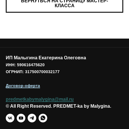
ВЕРНУТЬСЯ НА СТРАНИЦУ МАСТЕР-
КЛАССА
ИП Малыгина Екатерина Олеговна
ИНН: 590616475620
ОГРНИП: 317500700032177
Договор-оферта
predmetkabymalygina@mail.ru
© All Right Reserved. PREDMET-ka by Malygina.